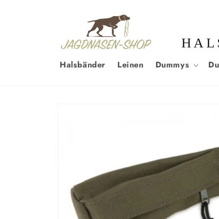
DIREKT
ZUM
INHALT
HAL
Halsbänder
Leinen
Dummys
Du
ZU
PRODUKTINFORMATIONEN
SPRINGEN