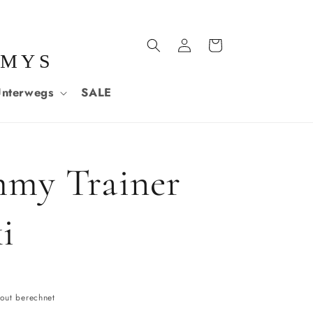
Einloggen
Warenkorb
MMYS
nterwegs
SALE
mmy Trainer
i
out berechnet