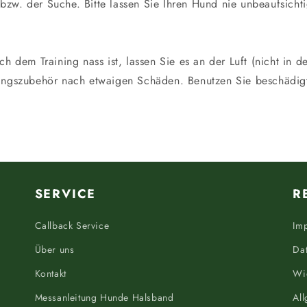
 bzw. der Suche. Bitte lassen Sie Ihren Hund nie unbeaufsic
 dem Training nass ist, lassen Sie es an der Luft (nicht in d
iningszubehör nach etwaigen Schäden. Benutzen Sie beschädig
SERVICE
R
Callback Service
Im
Über uns
Da
Kontakt
Wi
Messanleitung Hunde Halsband
Al