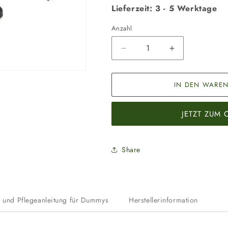
Lieferzeit: 3 - 5 Werktage
Anzahl
Anzahl
Verringere
Erhöhe
die
die
Menge
Menge
für
für
IN DEN WAREN
Futterdummy
Futterdummy
Trainer
Trainer
JETZT ZUM
klein
klein
khaki
khaki
Share
s und Pflegeanleitung für Dummys
Herstellerinformation