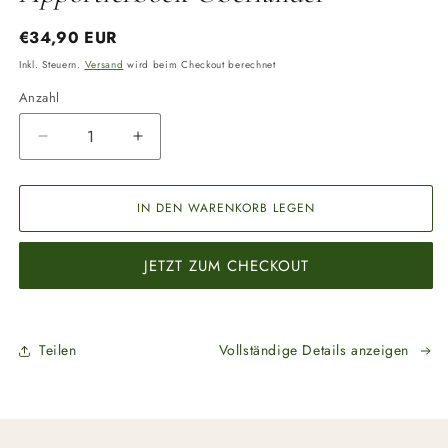
öffnen
Normaler
€34,90 EUR
Preis
Inkl. Steuern.
Versand
wird beim Checkout berechnet
Anzahl
Anzahl
Verringere
Erhöhe
die
die
Menge
Menge
für
für
IN DEN WARENKORB LEGEN
Apportierbock
Apportierbock
Oberländer
Oberländer
JETZT ZUM CHECKOUT
Teilen
Vollständige Details anzeigen