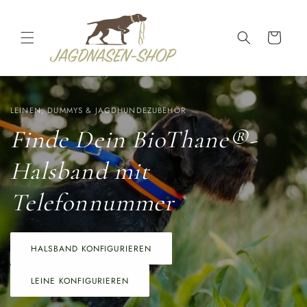
DIREKT
ZUM
INHALT
Warenkorb
LEINEN, DUMMYS & JAGDHUNDEZUBEHÖR
Finde Dein BioThane®-
Halsband mit
Telefonnummer
HALSBAND KONFIGURIEREN
LEINE KONFIGURIEREN