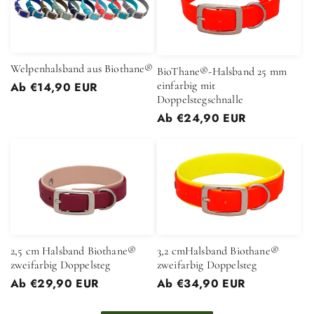
Welpenhalsband aus Biothane®
BioThane®-Halsband 25 mm
einfarbig mit
Normaler
Ab €14,90 EUR
Doppelstegschnalle
Preis
Normaler
Ab €24,90 EUR
Preis
2,5 cm Halsband Biothane®
3,2 cmHalsband Biothane®
zweifarbig Doppelsteg
zweifarbig Doppelsteg
Normaler
Ab €29,90 EUR
Normaler
Ab €34,90 EUR
Preis
Preis