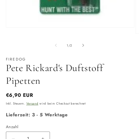
Medien
1
M
in
2
Modal
in
von
1
/
2
öffnen
M
ö
FIREDOG
Pete Rickard's Duftstoff
Pipetten
Normaler
€6,90 EUR
Preis
Inkl. Steuern.
Versand
wird beim Checkout berechnet
Lieferzeit: 3 - 5 Werktage
Anzahl
Anzahl