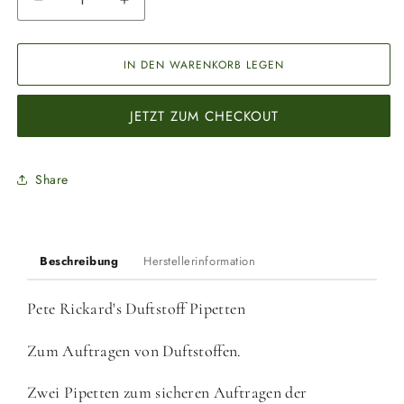
Verringere
Erhöhe
die
die
Menge
Menge
für
für
IN DEN WARENKORB LEGEN
Pete
Pete
Rickard&#39;s
Rickard&#39;s
JETZT ZUM CHECKOUT
Duftstoff
Duftstoff
Pipetten
Pipetten
Share
Beschreibung
Herstellerinformation
Pete Rickard's Duftstoff Pipetten
Zum Auftragen von Duftstoffen.
Zwei Pipetten zum sicheren Auftragen der