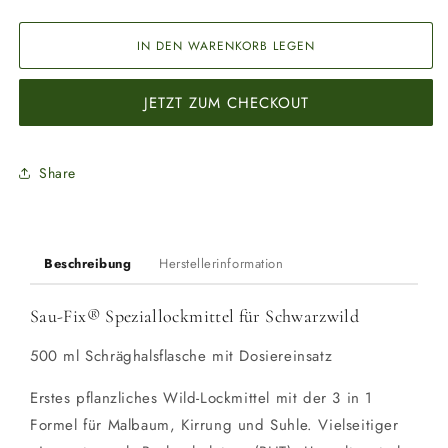
die
die
Menge
Menge
für
für
IN DEN WARENKORB LEGEN
SAU-
SAU-
FIX®
FIX®
JETZT ZUM CHECKOUT
Speziallockmittel
Speziallockmittel
Share
Beschreibung
Herstellerinformation
Sau-Fix® Speziallockmittel für Schwarzwild
500 ml Schräghalsflasche mit Dosiereinsatz
Erstes pflanzliches Wild-Lockmittel mit der 3 in 1
Formel für Malbaum, Kirrung und Suhle. Vielseitiger