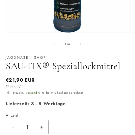
Medien
M
1
2
in
in
von
1
/
4
Modal
M
öffnen
ö
JAGDNASEN SHOP
SAU-FIX® Speziallockmittel
Normaler
€21,90 EUR
Grundpreis
Preis
€438,00/l
Inkl. Steuern.
Versand
wird beim Checkout berechnet
Lieferzeit: 3 - 5 Werktage
Anzahl
Anzahl
Verringere
Erhöhe