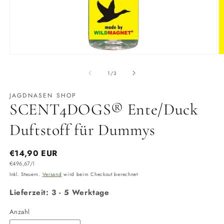
Medien
M
1
2
in
in
von
1
/
3
Modal
M
öffnen
ö
JAGDNASEN SHOP
SCENT4DOGS® Ente/Duck
Duftstoff für Dummys
Normaler
€14,90 EUR
Grundpreis
Preis
€496,67/l
Inkl. Steuern.
Versand
wird beim Checkout berechnet
Lieferzeit: 3 - 5 Werktage
Anzahl
Anzahl