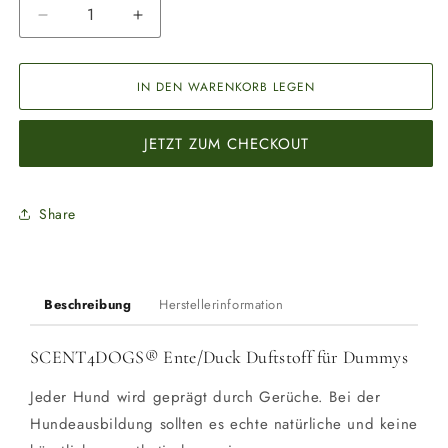
Verringere
Erhöhe
die
die
Menge
Menge
für
für
IN DEN WARENKORB LEGEN
SCENT4DOGS®
SCENT4DOGS®
Ente/Duck
Ente/Duck
JETZT ZUM CHECKOUT
Duftstoff
Duftstoff
für
für
Dummys
Dummys
Share
Beschreibung
Herstellerinformation
SCENT4DOGS® Ente/Duck Duftstoff für Dummys
Jeder Hund wird geprägt durch Gerüche. Bei der
Hundeausbildung sollten es echte natürliche und keine