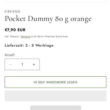
Medien
1
in
FIREDOG
Modal
Pocket Dummy 80 g orange
öffnen
Normaler
€7,90 EUR
Preis
Inkl. Steuern.
Versand
wird beim Checkout berechnet
Lieferzeit: 3 - 5 Werktage
Anzahl
Anzahl
Verringere
Erhöhe
die
die
Menge
Menge
für
für
IN DEN WARENKORB LEGEN
Pocket
Pocket
Dummy
Dummy
80
80
g
g
orange
orange