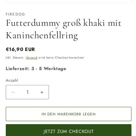
Medien
1
in
FIREDOG
Modal
Futterdummy groß khaki mit
öffnen
Kaninchenfellring
Normaler
€16,90 EUR
Preis
Inkl. Steuern.
Versand
wird beim Checkout berechnet
Lieferzeit: 3 - 5 Werktage
Anzahl
Anzahl
Verringere
Erhöhe
die
die
Menge
Menge
für
für
IN DEN WARENKORB LEGEN
Futterdummy
Futterdummy
groß
groß
JETZT ZUM CHECKOUT
khaki
khaki