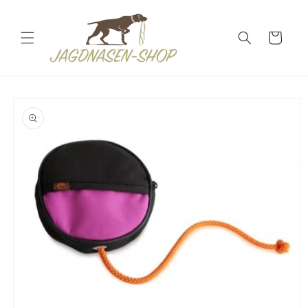
DIREKT
ZUM
INHALT
Warenkorb
ODUKTINFORMATIONEN
RINGEN