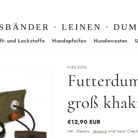
SBÄNDER · LEINEN · DU
ft- und Lockstoffe
Hundepfeifen
Hundewesten
U
FIREDOG
Futterdu
groß khak
Normaler
€12,90 EUR
Preis
Inkl. Steuern.
Versand
wird beim Check