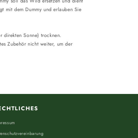
ummy soll das Wild ersetzen und dient
htigt mit dem Dummy und erlauben Sie
er direkten Sonne) trocknen.
tes Zubehör nicht weiter, um der
ECHTLICHES
pressum
tenschutzvereinbarung