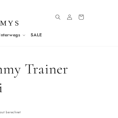
Einloggen
Warenkorb
MMYS
nterwegs
SALE
mmy Trainer
i
out berechnet