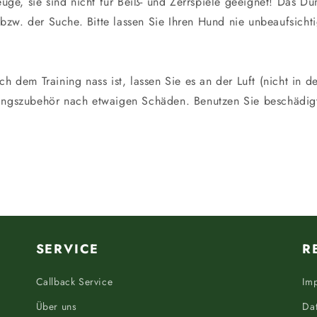
uge, sie sind nicht für Beiß- und Zerrspiele geeignet! Das D
 bzw. der Suche. Bitte lassen Sie Ihren Hund nie unbeaufsic
 dem Training nass ist, lassen Sie es an der Luft (nicht in d
iningszubehör nach etwaigen Schäden. Benutzen Sie beschädig
SERVICE
R
Callback Service
Im
Über uns
Da