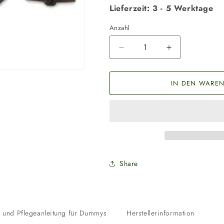
Lieferzeit: 3 - 5 Werktage
Anzahl
Anzahl
Verringere
Erhöhe
die
die
Menge
Menge
für
für
IN DEN WAREN
Futterdummy
Futterdummy
Trainer
Trainer
groß
groß
khaki
khaki
Share
s und Pflegeanleitung für Dummys
Herstellerinformation