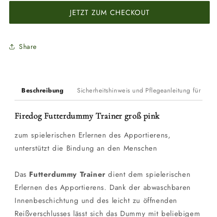
Trainer
Trainer
JETZT ZUM CHECKOUT
groß
groß
pink
pink
Share
Beschreibung
Sicherheitshinweis und Pflegeanleitung für Du
Firedog Futterdummy Trainer groß pink
zum spielerischen Erlernen des Apportierens,
unterstützt die Bindung an den Menschen
Das
Futterdummy Trainer
dient dem spielerischen
Erlernen des Apportierens. Dank der abwaschbaren
Innenbeschichtung und des leicht zu öffnenden
Reißverschlusses lässt sich das Dummy mit beliebigem