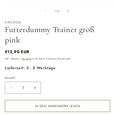
Medien
M
1
2
in
in
von
1
/
2
Modal
M
öffnen
ö
FIREDOG
Futterdummy Trainer groß
pink
Normaler
€12,90 EUR
Preis
Inkl. Steuern.
Versand
wird beim Checkout berechnet
Lieferzeit: 3 - 5 Werktage
Anzahl
Anzahl
Verringere
Erhöhe
die
die
Menge
Menge
für
für
IN DEN WARENKORB LEGEN
Futterdummy
Futterdummy