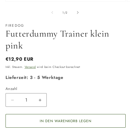
Medien
M
1
2
in
in
von
1
/
2
Modal
M
öffnen
ö
FIREDOG
Futterdummy Trainer klein
pink
Normaler
€12,90 EUR
Preis
Inkl. Steuern.
Versand
wird beim Checkout berechnet
Lieferzeit: 3 - 5 Werktage
Anzahl
Anzahl
Verringere
Erhöhe
die
die
Menge
Menge
für
für
IN DEN WARENKORB LEGEN
Futterdummy
Futterdummy