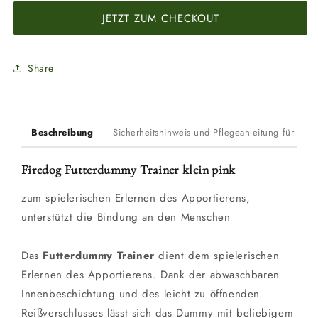
Trainer
Trainer
JETZT ZUM CHECKOUT
klein
klein
pink
pink
Share
Beschreibung
Sicherheitshinweis und Pflegeanleitung für Du
Firedog Futterdummy Trainer klein pink
zum spielerischen Erlernen des Apportierens,
unterstützt die Bindung an den Menschen
Das
Futterdummy Trainer
dient dem spielerischen
Erlernen des Apportierens. Dank der abwaschbaren
Innenbeschichtung und des leicht zu öffnenden
Reißverschlusses lässt sich das Dummy mit beliebigem