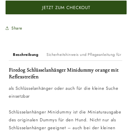
Minidummy
Minidummy
JETZT ZUM CHECKOUT
orange
orange
mit
mit
Reflexstreifen
Reflexstreifen
Share
Beschreibung
Sicherheitshinweis und Pflegeanleitung für Du
Firedog Schlüsselanhänger Minidummy orange mit
Reflexstreifen
als Schlüsselanhänger oder auch für die kleine Suche
einsetzbar
Schlüsselanhänger Minidummy ist die Miniaturausgabe
des originalen Dummys für den Hund. Nicht nur als
Schlüsselanhänger geeignet – auch bei der kleinen