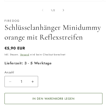
Medien
M
1
2
in
in
von
1
/
2
Modal
M
öffnen
ö
FIREDOG
Schlüsselanhänger Minidummy
orange mit Reflexstreifen
Normaler
€5,90 EUR
Preis
Inkl. Steuern.
Versand
wird beim Checkout berechnet
Lieferzeit: 3 - 5 Werktage
Anzahl
Anzahl
Verringere
Erhöhe
die
die
Menge
Menge
für
für
IN DEN WARENKORB LEGEN
Schlüsselanhänger
Schlüsselanhänger