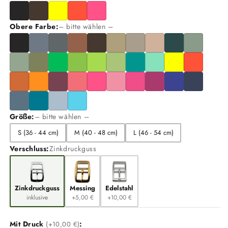
Biothane®
Biothane®
mit
mit
Obere Farbe:
– bitte wählen –
Wirbel
Wirbel
Größe:
– bitte wählen –
S (36 - 44 cm)
M (40 - 48 cm)
L (46 - 54 cm)
Verschluss:
Zinkdruckguss
Zinkdruckguss
Messing
Edelstahl
inklusive
+5,00 €
+10,00 €
Mit Druck
:
(+10,00 €)