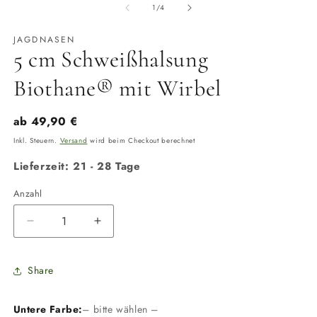
in
von
1
/
4
M
ö
JAGDNASEN
5 cm Schweißhalsung
Biothane® mit Wirbel
Normaler
ab 49,90 €
Preis
Inkl. Steuern.
Versand
wird beim Checkout berechnet
Lieferzeit: 21 - 28 Tage
Anzahl
Anzahl
Verringere
Erhöhe
die
die
Menge
Menge
Share
für
für
5
5
cm
cm
Untere Farbe:
– bitte wählen –
Schweißhalsung
Schweißhalsung