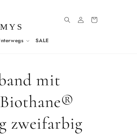
Einloggen
Warenkorb
MMYS
nterwegs
SALE
band mit
 Biothane®
g zweifarbig