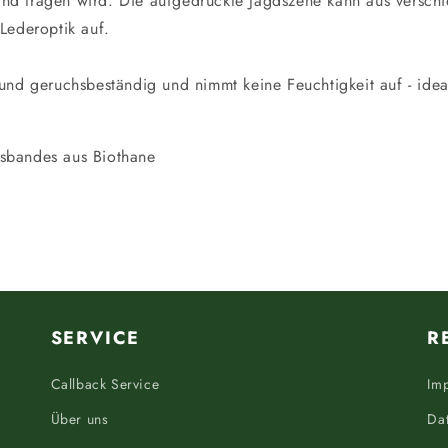
and tragen wird. Die aufgedruckte Jagdszene kann aus versc
 Lederoptik auf.
 und geruchsbeständig und nimmt keine Feuchtigkeit auf - ide
lsbandes aus Biothane
SERVICE
R
Callback Service
Im
Über uns
Da