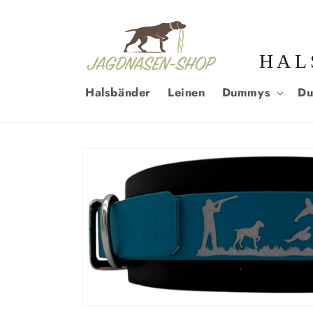
DIREKT
ZUM
INHALT
HAL
Halsbänder
Leinen
Dummys
Du
ZU
PRODUKTINFORMATIONEN
SPRINGEN
Medien