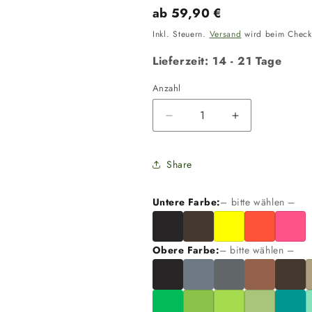
Normaler
ab 59,90 €
Preis
Inkl. Steuern.
Versand
wird beim Check
Lieferzeit: 14 - 21 Tage
Anzahl
Anzahl
Verringere
Erhöhe
die
die
Menge
Menge
Share
für
für
5
5
cm
cm
Untere Farbe:
– bitte wählen –
Halsband
Halsband
mit
mit
Jagdszene
Jagdszene
Obere Farbe:
– bitte wählen –
Biothane®
Biothane®
Doppelsteg
Doppelsteg
zweifarbig
zweifarbig