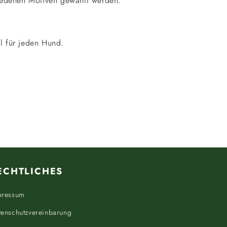
hiedenen Motiven gewählt werden.
al für jeden Hund.
ECHTLICHES
pressum
tenschutzvereinbarung