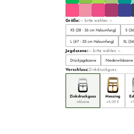
Größe:
– bitte wählen –
XS (28 - 36 cm Halsumfang)
S (3
L (47 - 55 cm Halsumfang)
XL (54
Jagdszene:
– bitte wählen –
Drückjagdszene
Niederwildszene
Verschluss:
Zinkdruckguss
Zinkdruckguss
Messing
Ed
inklusive
+5,00 €
+1