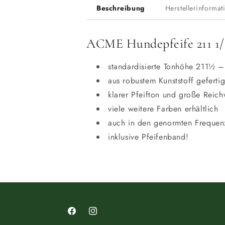
Beschreibung
Herstellerinformat
ACME Hundepfeife 211 1/2
standardisierte Tonhöhe 211½ –
aus robustem Kunststoff geferti
klarer Pfeifton und große Reich
viele weitere Farben erhältlich
auch in den genormten Frequenz
inklusive Pfeifenband!
Facebook
Instagram