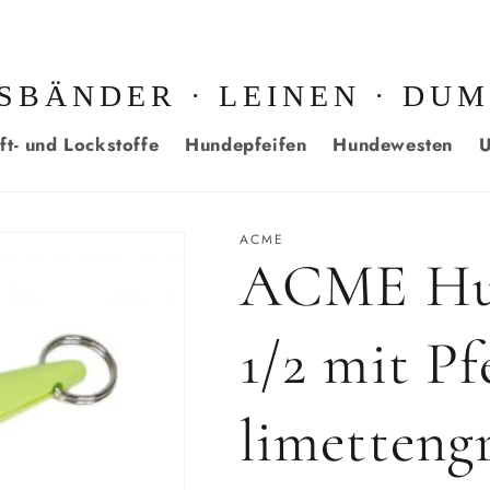
SBÄNDER · LEINEN · DU
ft- und Lockstoffe
Hundepfeifen
Hundewesten
U
ACME
ACME Hun
1/2 mit P
limetteng