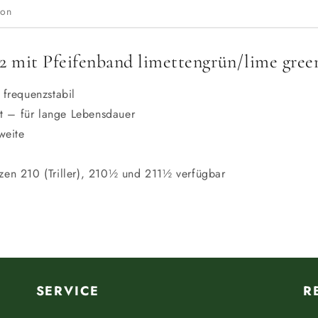
ion
 mit Pfeifenband limettengrün/lime gree
 frequenzstabil
gt – für lange Lebensdauer
weite
en 210 (Triller), 210½ und 211½ verfügbar
SERVICE
R