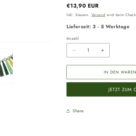
Normaler
€13,90 EUR
Preis
Inkl. Steuern.
Versand
wird beim Check
Lieferzeit: 3 - 5 Werktage
Anzahl
Anzahl
Verringere
Erhöhe
die
die
Menge
Menge
für
für
IN DEN WAREN
ACME
ACME
Hundepfeife
Hundepfeife
JETZT ZUM
211
211
1/2
1/2
mit
mit
Pfeifenband
Pfeifenband
Share
limettengrün/lime
limettengrün/
green
green