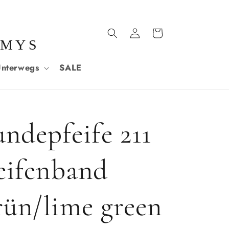
Einloggen
Warenkorb
MMYS
nterwegs
SALE
depfeife 211
feifenband
rün/lime green