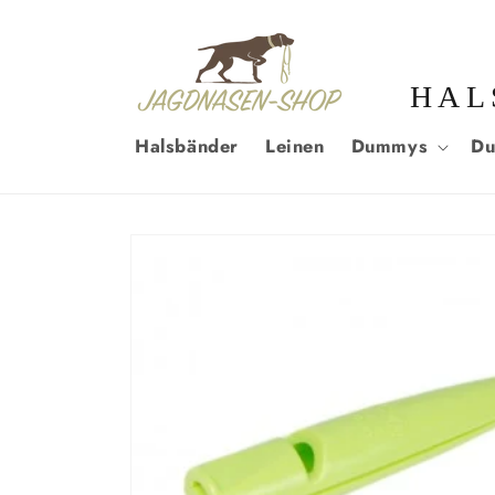
DIREKT
ZUM
INHALT
HAL
Halsbänder
Leinen
Dummys
Du
ZU
PRODUKTINFORMATIONEN
SPRINGEN