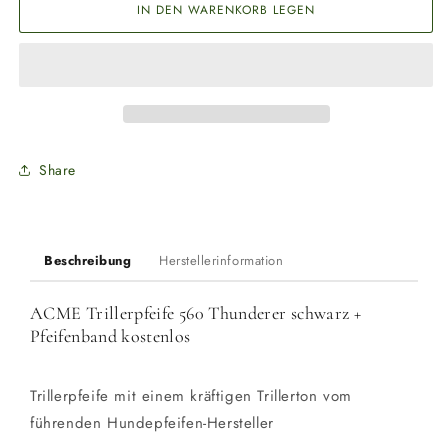
für
für
IN DEN WARENKORB LEGEN
ACME
ACME
Trillerpfeife
Trillerpfeife
560
560
schwarz
schwarz
+
+
Pfeifenband
Pfeifenband
kostenlos
kostenlos
Share
Beschreibung
Herstellerinformation
ACME Trillerpfeife 560 Thunderer schwarz +
Pfeifenband kostenlos
Trillerpfeife mit einem kräftigen Trillerton vom
führenden Hundepfeifen-Hersteller