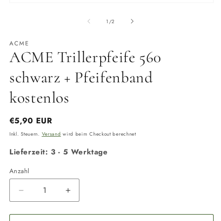
2
Medien
in
1
M
in
von
1
/
2
ö
Modal
öffnen
ACME
ACME Trillerpfeife 560
schwarz + Pfeifenband
kostenlos
Normaler
€5,90 EUR
Preis
Inkl. Steuern.
Versand
wird beim Checkout berechnet
Lieferzeit: 3 - 5 Werktage
Anzahl
Anzahl
Verringere
Erhöhe
die
die
Menge
Menge