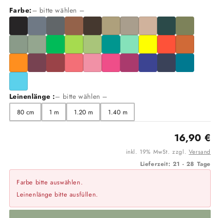
Leine
Leine
Farbe:
– bitte wählen –
/
/
Koppelleine
Koppelleine
für
für
Hundeführergürtel
Hundeführergürtel
aus
aus
Biothane®
Biothane®
Leinenlänge :
– bitte wählen –
80 cm
1 m
1.20 m
1.40 m
16,90 €
inkl. 19% MwSt. zzgl.
Versand
Lieferzeit: 21 - 28 Tage
Farbe bitte auswählen.
Leinenlänge bitte ausfüllen.