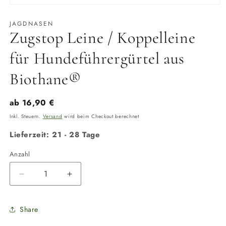
Medien
1
in
JAGDNASEN
Modal
Zugstop Leine / Koppelleine
öffnen
für Hundeführergürtel aus
Biothane®
Normaler
ab 16,90 €
Preis
Inkl. Steuern.
Versand
wird beim Checkout berechnet
Lieferzeit: 21 - 28 Tage
Anzahl
Anzahl
Verringere
Erhöhe
die
die
Menge
Menge
Share
für
für
Zugstop
Zugstop