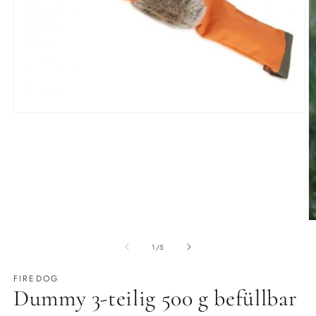
Medien
1
in
Modal
öffnen
M
2
in
von
1
/
5
M
ö
FIREDOG
Dummy 3-teilig 500 g befüllbar