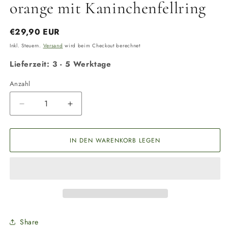
orange mit Kaninchenfellring
Normaler
€29,90 EUR
Preis
Inkl. Steuern.
Versand
wird beim Checkout berechnet
Lieferzeit: 3 - 5 Werktage
Anzahl
Anzahl
Verringere
Erhöhe
die
die
Menge
Menge
für
für
IN DEN WARENKORB LEGEN
Dummy
Dummy
3-
3-
teilig
teilig
500
500
g
g
befüllbar
befüllbar
orange
orange
Share
mit
mit