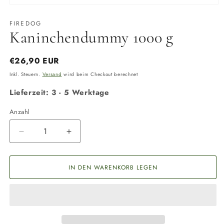
Medien
1
in
FIREDOG
Modal
Kaninchendummy 1000 g
öffnen
Normaler
€26,90 EUR
Preis
Inkl. Steuern.
Versand
wird beim Checkout berechnet
Lieferzeit: 3 - 5 Werktage
Anzahl
Anzahl
Verringere
Erhöhe
die
die
Menge
Menge
für
für
IN DEN WARENKORB LEGEN
Kaninchendummy
Kaninchendummy
1000
1000
g
g