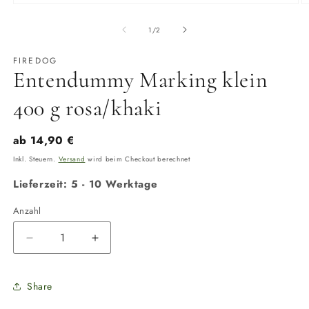
Medien
M
1
2
in
in
von
1
/
2
Modal
M
öffnen
ö
FIREDOG
Entendummy Marking klein
400 g rosa/khaki
Normaler
ab 14,90 €
Preis
Inkl. Steuern.
Versand
wird beim Checkout berechnet
Lieferzeit: 5 - 10 Werktage
Anzahl
Anzahl
Verringere
Erhöhe
die
die
Menge
Menge
Share
für
für
Entendummy
Entendummy