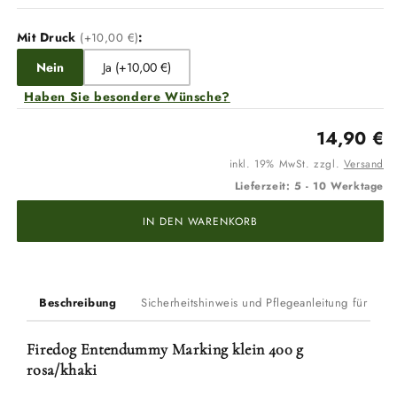
Marking
Marking
klein
klein
Mit Druck
:
(+10,00 €)
400
400
g
g
Nein
Ja (+10,00 €)
rosa/khaki
rosa/khaki
Haben Sie besondere Wünsche?
14,90 €
inkl. 19% MwSt. zzgl.
Versand
Lieferzeit: 5 - 10 Werktage
IN DEN WARENKORB
Beschreibung
Sicherheitshinweis und Pflegeanleitung für Du
Firedog Entendummy Marking klein 400 g
rosa/khaki