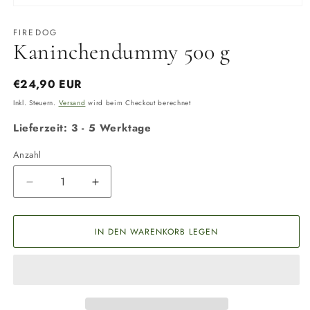
Medien
1
in
FIREDOG
Modal
Kaninchendummy 500 g
öffnen
Normaler
€24,90 EUR
Preis
Inkl. Steuern.
Versand
wird beim Checkout berechnet
Lieferzeit: 3 - 5 Werktage
Anzahl
Anzahl
Verringere
Erhöhe
die
die
Menge
Menge
für
für
IN DEN WARENKORB LEGEN
Kaninchendummy
Kaninchendummy
500
500
g
g