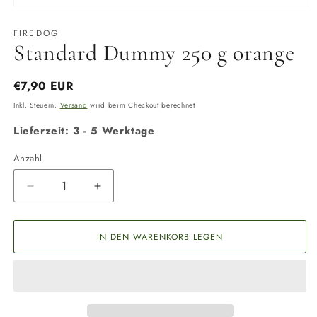
Medien
1
in
FIREDOG
Modal
Standard Dummy 250 g orange
öffnen
Normaler
€7,90 EUR
Preis
Inkl. Steuern.
Versand
wird beim Checkout berechnet
Lieferzeit: 3 - 5 Werktage
Anzahl
Anzahl
Verringere
Erhöhe
die
die
Menge
Menge
für
für
IN DEN WARENKORB LEGEN
Standard
Standard
Dummy
Dummy
250
250
g
g
orange
orange