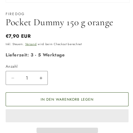
Medien
1
in
FIREDOG
Modal
Pocket Dummy 150 g orange
öffnen
Normaler
€7,90 EUR
Preis
Inkl. Steuern.
Versand
wird beim Checkout berechnet
Lieferzeit: 3 - 5 Werktage
Anzahl
Anzahl
Verringere
Erhöhe
die
die
Menge
Menge
für
für
IN DEN WARENKORB LEGEN
Pocket
Pocket
Dummy
Dummy
150
150
g
g
orange
orange